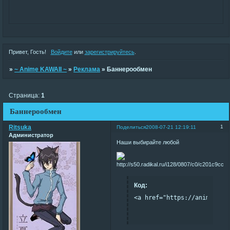
Привет, Гость!
Войдите
или
зарегистрируйтесь
.
»
~ Anime KAWAII ~
»
Реклама
»
Баннерообмен
Страница:
1
Баннерообмен
Ritsuka
1
Поделиться
2008-07-21 12:19:11
Администратор
Наши выбирайте любой
Код:
<a href="https://anime.eur