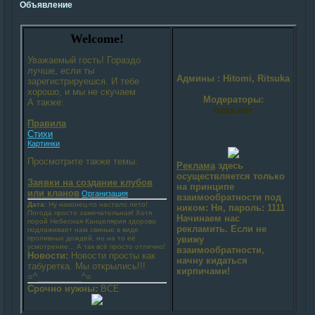
Объявление
Welcome!
Уважаемый гость! Гораздо
лучше, если ты
Админы
: Hitomi, Ritsuka
зарегистрируешся. И тебе
хорошо, и мы не скучаем
Модераторы:
А также:
пока нет
Правила
Стихи
Картинки
Просмотрите также темы:
Реклама
здесь
осуществляется только
Заявки на создание клубов
на принципе
или кланов
Организация
взаимообратности под
Дата:
Ну наконец-то настало лето!
ником: Ня, пароль: 1111
Погода просто замечательная! Хотя
Начинаем нас
порой Небесная Канцелярия здорово
рекламить. Если не
подлаживает нам свинью в виде
проливных дождей, но на то её
увижу
усмотрение... А так всё просто отлично!
взаимообратности,
Новости:
Новости просты как
начну кидаться
табуретка. Мы открылись!!!
кирпичами!
=^_________^=
Срочно нужны:
ВСЕ