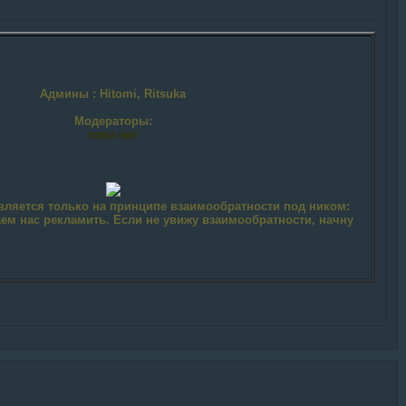
Админы
: Hitomi, Ritsuka
Модераторы:
пока нет
вляется только на принципе взаимообратности под ником:
аем нас рекламить. Если не увижу взаимообратности, начну