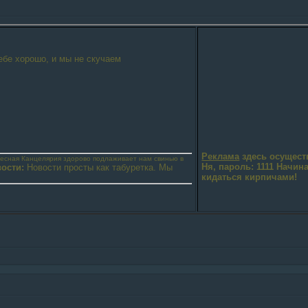
ебе хорошо, и мы не скучаем
Реклама
здесь осущест
бесная Канцелярия здорово подлаживает нам свинью в
Ня, пароль: 1111 Начин
ости:
Новости просты как табуретка. Мы
кидаться кирпичами!