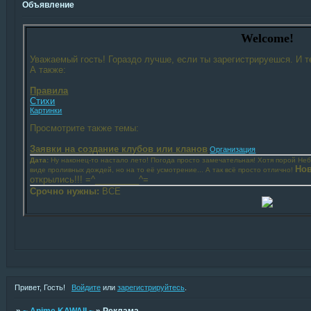
Объявление
Welcome!
Уважаемый гость! Гораздо лучше, если ты зарегистрируешся. И т
А также:
Правила
Стихи
Картинки
Просмотрите также темы:
Заявки на создание клубов или кланов
Организация
Дата:
Ну наконец-то настало лето! Погода просто замечательная! Хотя порой Не
Нов
виде проливных дождей, но на то её усмотрение... А так всё просто отлично!
открылись!!! =^_________^=
Срочно нужны:
ВСЕ
Привет, Гость!
Войдите
или
зарегистрируйтесь
.