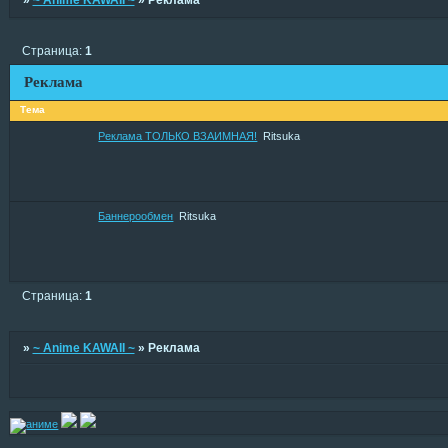
»
~ Anime KAWAII ~
»
Реклама
Страница:
1
Реклама
Тема
Реклама ТОЛЬКО ВЗАИМНАЯ!
Ritsuka
Баннерообмен
Ritsuka
Страница:
1
»
~ Anime KAWAII ~
»
Реклама