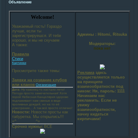
Объявление
Welcome!
Уважаемый гость! Гораздо
лучше, если ты
Админы
: Hitomi, Ritsuka
зарегистрируешся. И тебе
хорошо, и мы не скучаем
Модераторы:
А также:
пока нет
Правила
Стихи
Картинки
Просмотрите также темы:
Реклама
здесь
осуществляется только
Заявки на создание клубов
на принципе
или кланов
Организация
взаимообратности под
Дата:
Ну наконец-то настало лето!
ником: Ня, пароль: 1111
Погода просто замечательная! Хотя
Начинаем нас
порой Небесная Канцелярия здорово
рекламить. Если не
подлаживает нам свинью в виде
проливных дождей, но на то её
увижу
усмотрение... А так всё просто отлично!
взаимообратности,
Новости:
Новости просты как
начну кидаться
табуретка. Мы открылись!!!
кирпичами!
=^_________^=
Срочно нужны:
ВСЕ